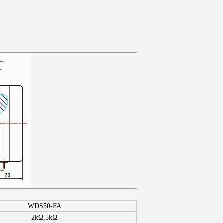
WDS50-FA
2kΩ,5kΩ